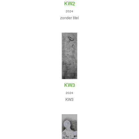
KW2
2024
zonder titel
KW3
2024
KW3