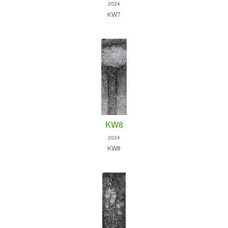
2024
KW7
KW8
2024
KW8